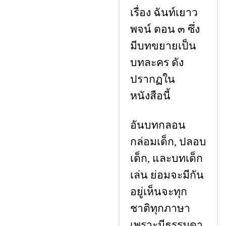
เรื่อง ฉันท์เยาว
พจน์ ตอน ๓ ซึ่ง
มีบทขยายเป็น
บทละคร ดัง
ปรากฏใน
หนังสือนี้
อันบทกลอน
กล่อมเด็ก
, ปลอบ
เด็ก, และบทเด็ก
เล่น ย่อมจะมีกัน
อยู่เห็นจะทุก
ชาติทุกภาษา
เพราะมีธรรมดา