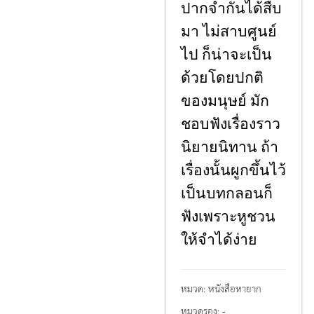
ปากจํากันได้สืบ
มา ไม่สาบศูนย์
ไป ก็น่าจะเป็น
ด้วยโดยปกติ
ของมนุษย์ มัก
ชอบฟังเรื่องราว
นิยายนิทาน ถ้า
เรื่องนั้นผูกขึ้นไว้
เป็นบทกลอนก็
ฟังเพราะหูชวน
ให้จําได้ง่าย
หมวด:
หนังสือหายาก
หมวดรอง:
-