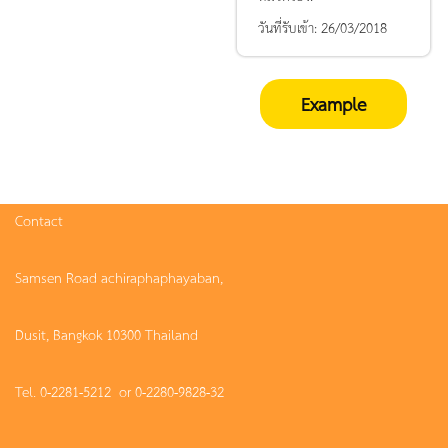
วันที่รับเข้า:
26/03/2018
Example
Contact
Samsen Road achiraphaphayaban,
Dusit, Bangkok 10300 Thailand
Tel. 0-2281-5212 or 0-2280-9828-32