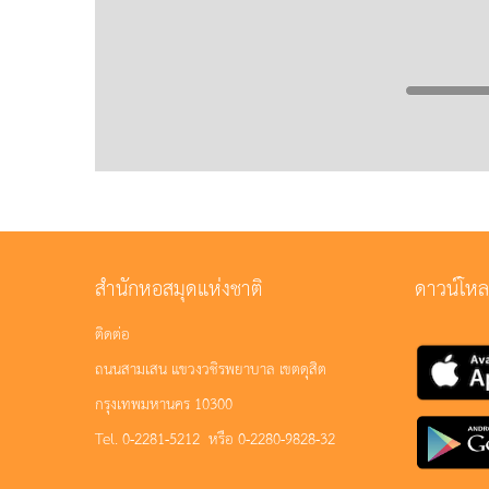
สำนักหอสมุดแห่งชาติ
ดาวน์โห
ติดต่อ
ถนนสามเสน แขวงวชิรพยาบาล เขตดุสิต
กรุงเทพมหานคร 10300
Tel. 0-2281-5212 หรือ 0-2280-9828-32