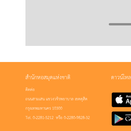
สำนักหอสมุดแห่งชาติ
ดาวน์โห
ติดต่อ
ถนนสามเสน แขวงวชิรพยาบาล เขตดุสิต
กรุงเทพมหานคร 10300
Tel. 0-2281-5212 หรือ 0-2280-9828-32