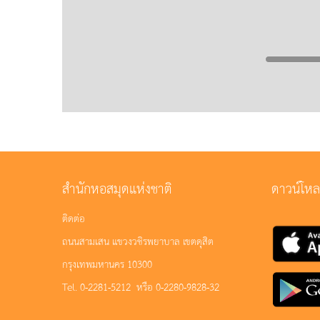
สำนักหอสมุดแห่งชาติ
ดาวน์โห
ติดต่อ
ถนนสามเสน แขวงวชิรพยาบาล เขตดุสิต
กรุงเทพมหานคร 10300
Tel. 0-2281-5212 หรือ 0-2280-9828-32