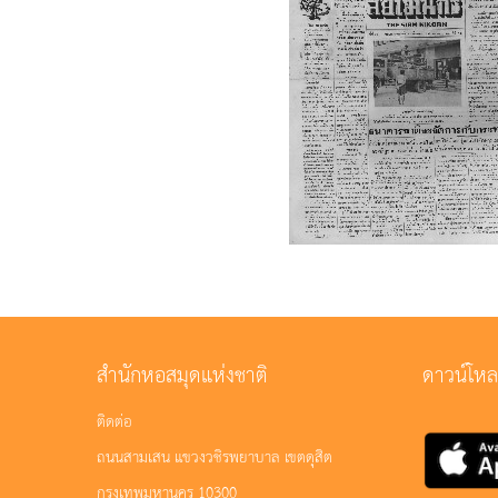
สำนักหอสมุดแห่งชาติ
ดาวน์โห
ติดต่อ
ถนนสามเสน แขวงวชิรพยาบาล เขตดุสิต
กรุงเทพมหานคร 10300