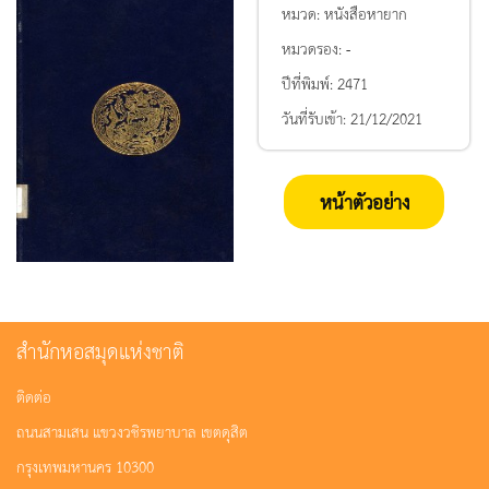
หมวด:
หนังสือหายาก
หมวดรอง:
-
ปีที่พิมพ์:
2471
วันที่รับเข้า:
21/12/2021
หน้าตัวอย่าง
สำนักหอสมุดแห่งชาติ
ติดต่อ
ถนนสามเสน แขวงวชิรพยาบาล เขตดุสิต
กรุงเทพมหานคร 10300