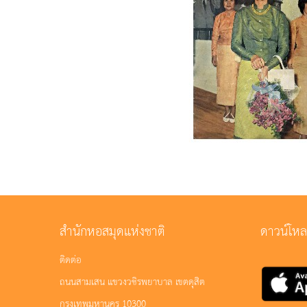
สำนักหอสมุดแห่งชาติ
ดาวน์โห
ติดต่อ
ถนนสามเสน แขวงวชิรพยาบาล เขตดุสิต
กรุงเทพมหานคร 10300