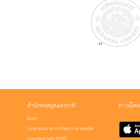
สำนักหอสมุดแห่งชาติ
ดาวน์โห
ติดต่อ
ถนนสามเสน แขวงวชิรพยาบาล เขตดุสิต
กรุงเทพมหานคร 10300