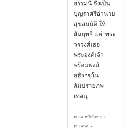
ธรรมนี้ จึงเป็น
บุญราศรีอำนวย
สุขสมบัติ ให้
สัมฤทธิ แด่ พระ
วรวงศ์เธอ
พระองค์เจ้า
พร้อมพงศ์
อธิราชใน
สัมปรายภพ
เทอญ
หมวด:
หนังสือหายาก
หมวดรอง:
-