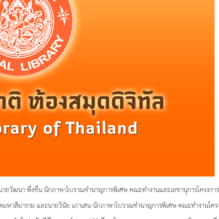
าติ นายวัฒนา พึ่งชื่น นักภาษาโบราณชำนาญการพิเศษ คณะทำงานและเลขานุการโครงก
สถิตมหาสีมาราม และนายวินัย เภาเสน นักภาษาโบราณชำนาญการพิเศษ คณะทำงานโครงการ