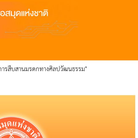
: การสืบสานมรดกทางศิลปวัฒนธรรม"