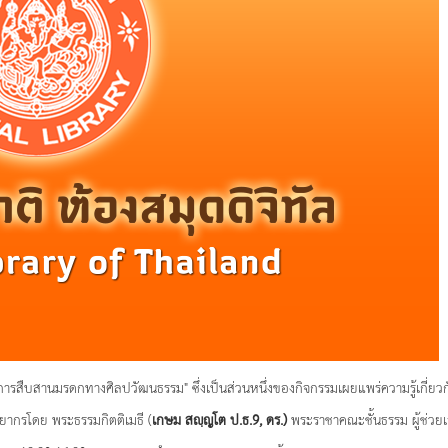
ารสืบสานมรดกทางศิลปวัฒนธรรม" ซึ่งเป็นส่วนหนึ่งของกิจกรรมเผยแพร่ความรู้เกี่ยวก
ทยากรโดย พระธรรมกิตติเมธี (
เกษม สญฺญโต ป.ธ.9, ดร.)
พระราชาคณะชั้นธรรม ผู้ช่วย