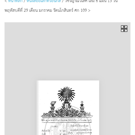
<
หน้าหลัก
/
หนังสืออิเล็กทรอนิกส์
/ วชิรญาณวิเสศ เล่ม 6 แผ่น 13 วัน
พฤหัสบดีที่ 29 เดือน มกราคม รัตนโกสินทร์ ศก 109 >