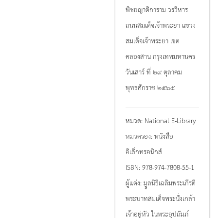
พิชยญาติการาม วรวิหาร
ถนนสมเด็จเจ้าพระยา แขวง
สมเด็จเจ้าพระยา เขต
คลองสาน กรุงเทพมหานคร
วันเสาร์ ที่ ๒๙ ตุลาคม
พุทธศักราช ๒๕๖๕
หมวด:
National E-Library
หมวดรอง:
หนังสือ
อิเล็กทรอนิกส์
ISBN:
978-974-7808-55-1
ผู้แต่ง:
มููลนิธิเฉลิมพระเกีรติ
พระบาทสมเด็จพระนั่่งเกล้า
เจ้าอยู่หัว ในพระอุปถัมภ์