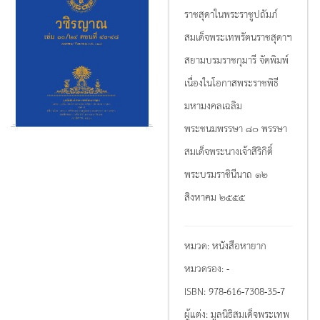
ราชสุดาในพระราชูปถัมภ์
สมเด็จพระเทพรัตนราชสุดาฯ
สยามบรมราชกุมารี จัดพิมพ์
เนื่องในโอกาสพระราชพิธี
มหามงคลเฉลิม
พระชนมพรรษา ๘๐ พรรษา
สมเด็จพระนางเจ้าสิริกิติ์
พระบรมราชินีนาถ ๑๒
สิงหาคม ๒๕๕๕
หมวด:
หนังสือหายาก
หมวดรอง:
-
ISBN:
978-616-7308-35-7
ผู้แต่ง:
มูลนิธิสมเด็จพระเทพ