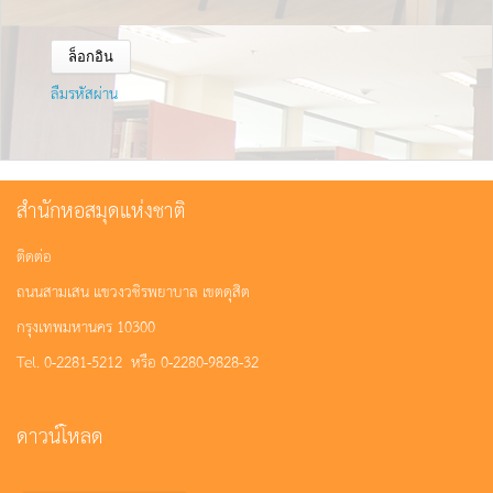
ลืมรหัสผ่าน
สำนักหอสมุดแห่งชาติ
ติดต่อ
ถนนสามเสน แขวงวชิรพยาบาล เขตดุสิต
กรุงเทพมหานคร 10300
Tel. 0-2281-5212 หรือ 0-2280-9828-32
ดาวน์โหลด