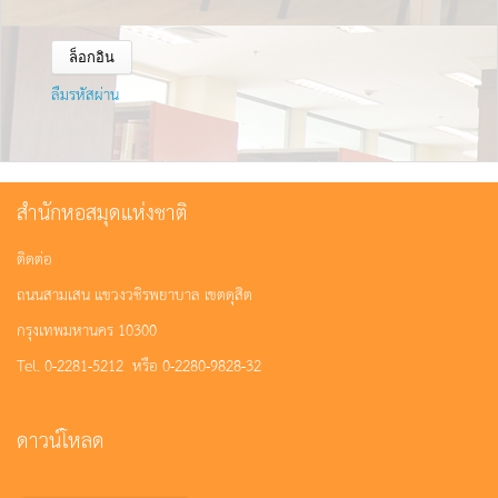
ลืมรหัสผ่าน
สำนักหอสมุดแห่งชาติ
ติดต่อ
ถนนสามเสน แขวงวชิรพยาบาล เขตดุสิต
กรุงเทพมหานคร 10300
Tel. 0-2281-5212 หรือ 0-2280-9828-32
ดาวน์โหลด