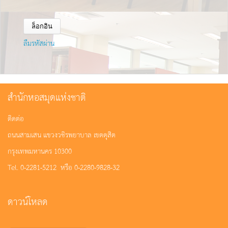
ลืมรหัสผ่าน
สำนักหอสมุดแห่งชาติ
ติดต่อ
ถนนสามเสน แขวงวชิรพยาบาล เขตดุสิต
กรุงเทพมหานคร 10300
Tel. 0-2281-5212 หรือ 0-2280-9828-32
ดาวน์โหลด