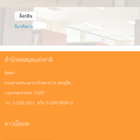
ลืมรหัสผ่าน
สำนักหอสมุดแห่งชาติ
ติดต่อ
ถนนสามเสน แขวงวชิรพยาบาล เขตดุสิต
กรุงเทพมหานคร 10300
Tel. 0-2281-5212 หรือ 0-2280-9828-32
ดาวน์โหลด