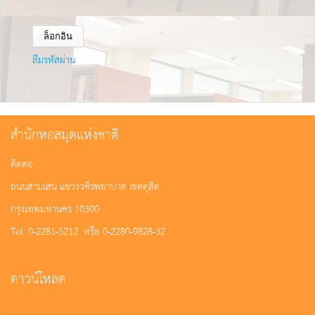
ลืมรหัสผ่าน
สำนักหอสมุดแห่งชาติ
ติดต่อ
ถนนสามเสน แขวงวชิรพยาบาล เขตดุสิต
กรุงเทพมหานคร 10300
Tel. 0-2281-5212 หรือ 0-2280-9828-32
ดาวน์โหลด