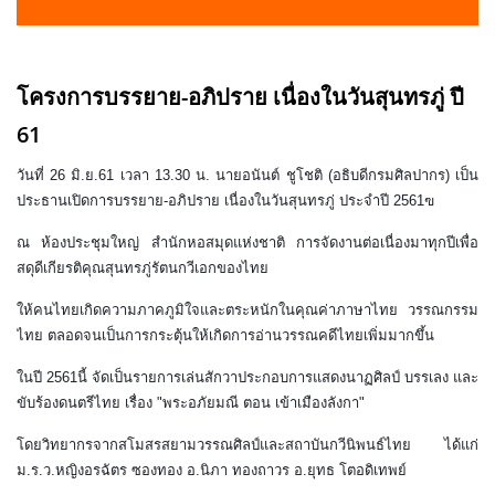
โครงการบรรยาย-อภิปราย เนื่องในวันสุนทรภู่ ปี
61
วันที่ 26 มิ.ย.61 เวลา 13.30 น. นายอนันต์ ชูโชติ (อธิบดีกรมศิลปากร) เป็น
ประธานเปิดการบรรยาย-อภิปราย เนื่องในวันสุนทรภู่ ประจำปี 2561ฃ
ณ ห้องประชุมใหญ่ สำนักหอสมุดแห่งชาติ
การจัดงานต่อเนื่องมาทุกปีเพื่อ
สดุดีเกียรติคุณสุนทรภู่รัตนกวีเอกของไทย
ให้คนไทยเกิดความภาคภูมิใจและตระหนักในคุณค่าภาษาไทย วรรณกรรม
ไทย
ตลอดจนเป็นการกระตุ้นให้เกิดการอ่านวรรณคดีไทยเพิ่มมากขึ้น
ในปี 2561นี้ จัดเป็นรายการเล่นสักวาประกอบการแสดงนาฏศิลป์ บรรเลง
และ
ขับร้องดนตรีไทย เรื่อง "พระอภัยมณี ตอน เข้าเมืองลังกา"
โดยวิทยากรจากสโมสรสยามวรรณศิลป์และสถาบันกวีนิพนธ์ไทย
ได้แก่
ม.ร.ว.หญิงอรฉัตร ซองทอง อ.นิภา ทองถาวร
อ.ยุทธ โตอดิเทพย์