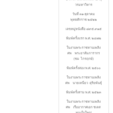
วรมหาวิหาร
วันที่ ๓๑ ตุลาคม
พุทธศักราช ๒๕๒๒
เลขหมู่หนังสือ ๘๙๕.๙๑๕
พิมพ์ครั้งแรก พ.ศ. ๒๔๗๒
ในงานพระราชทานเพลิง
ศพ พระยาสัมภารากร
(ชม ไกรฤกษ์)
พิมพ์ครั้งสอง พ.ศ. ๒๕๐๐
ในงานพระราชทานเพลิง
ศพ นายเหนี่ยว ดุริยพันธุ์
พิมพ์ครั้งสาม พ.ศ. ๒๕๒๓
ในงานพระราชทานเพลิง
ศพ เรืออากาศเอก ชเลส
ทองใบใหญ่