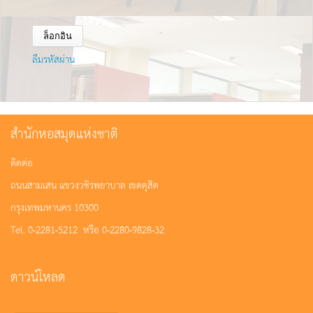
ลืมรหัสผ่าน
สำนักหอสมุดแห่งชาติ
ติดต่อ
ถนนสามเสน แขวงวชิรพยาบาล เขตดุสิต
กรุงเทพมหานคร 10300
Tel. 0-2281-5212 หรือ 0-2280-9828-32
ดาวน์โหลด