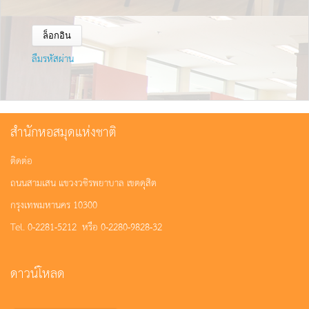
ลืมรหัสผ่าน
สำนักหอสมุดแห่งชาติ
ติดต่อ
ถนนสามเสน แขวงวชิรพยาบาล เขตดุสิต
กรุงเทพมหานคร 10300
Tel. 0-2281-5212 หรือ 0-2280-9828-32
ดาวน์โหลด