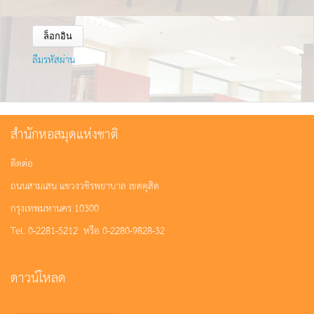
ลืมรหัสผ่าน
สำนักหอสมุดแห่งชาติ
ติดต่อ
ถนนสามเสน แขวงวชิรพยาบาล เขตดุสิต
กรุงเทพมหานคร 10300
Tel. 0-2281-5212 หรือ 0-2280-9828-32
ดาวน์โหลด