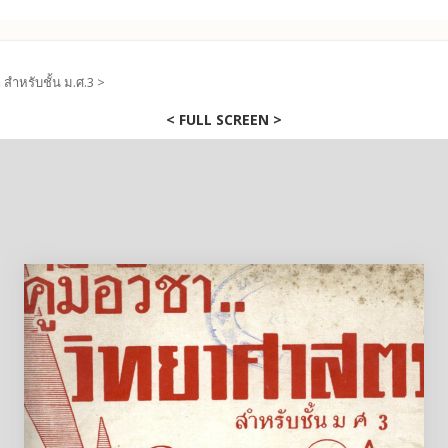
 สำหรับชั้น ม.ศ.3 >
< FULL SCREEN >