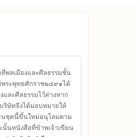
ที่พลเมืองและศีลธรรมชั้น
่พระพุทธศักราช๒๔๙๑ได้
องและศีลธรรมไว้ต่างหาก
งบริษัทจึงได้มอบหมายให้
ยนชุดนี้ขึ้นใหม่อนุโลมตาม
นั้นหนังสือที่ข้าพเจ้าเขียน