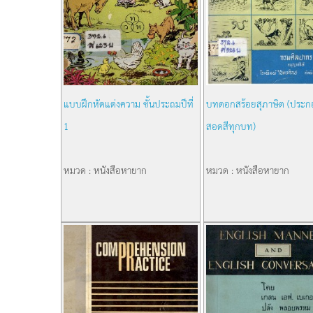
แบบฝึกหัดแต่งความ ชั้นประถมปีที่
บทดอกสร้อยสุภาษิต (ประ
1
สอดสีทุกบท)
หมวด : หนังสือหายาก
หมวด : หนังสือหายาก